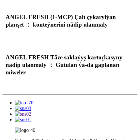
ANGEL FRESH (1-MCP) Çalt çykarylýan
planşet ： konteýnerini nädip ulanmaly
ANGEL FRESH Täze saklaýyş kartoçkasyny
nädip ulanmaly ： Gutulan ýa-da gaplanan
miweler