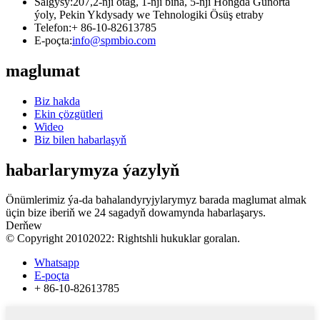
Salgysy:
207,2-nji otag, 1-nji bina, 5-nji Hongda Günorta
ýoly, Pekin Ykdysady we Tehnologiki Ösüş etraby
Telefon:
+ 86-10-82613785
E-poçta:
info@spmbio.com
maglumat
Biz hakda
Ekin çözgütleri
Wideo
Biz bilen habarlaşyň
habarlarymyza ýazylyň
Önümlerimiz ýa-da bahalandyryjylarymyz barada maglumat almak
üçin bize iberiň we 24 sagadyň dowamynda habarlaşarys.
Derňew
© Copyright 20102022: Rightshli hukuklar goralan.
Whatsapp
E-poçta
+ 86-10-82613785