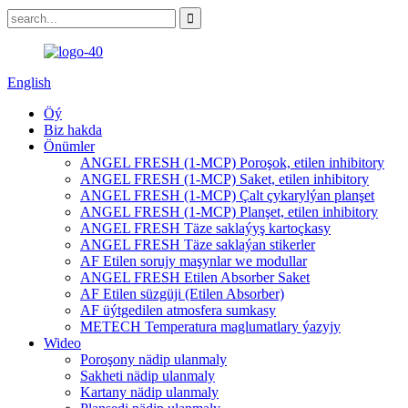
English
Öý
Biz hakda
Önümler
ANGEL FRESH (1-MCP) Poroşok, etilen inhibitory
ANGEL FRESH (1-MCP) Saket, etilen inhibitory
ANGEL FRESH (1-MCP) Çalt çykarylýan planşet
ANGEL FRESH (1-MCP) Planşet, etilen inhibitory
ANGEL FRESH Täze saklaýyş kartoçkasy
ANGEL FRESH Täze saklaýan stikerler
AF Etilen sorujy maşynlar we modullar
ANGEL FRESH Etilen Absorber Saket
AF Etilen süzgüji (Etilen Absorber)
AF üýtgedilen atmosfera sumkasy
METECH Temperatura maglumatlary ýazyjy
Wideo
Poroşony nädip ulanmaly
Sakheti nädip ulanmaly
Kartany nädip ulanmaly