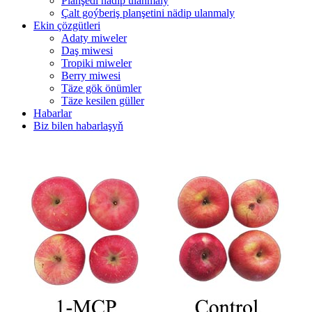
Planşedi nädip ulanmaly
Çalt goýberiş planşetini nädip ulanmaly
Ekin çözgütleri
Adaty miweler
Daş miwesi
Tropiki miweler
Berry miwesi
Täze gök önümler
Täze kesilen güller
Habarlar
Biz bilen habarlaşyň