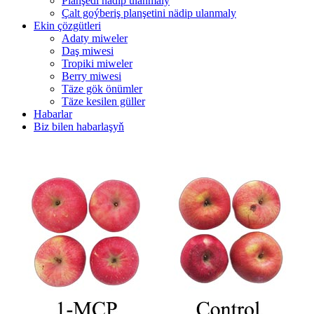
Planşedi nädip ulanmaly
Çalt goýberiş planşetini nädip ulanmaly
Ekin çözgütleri
Adaty miweler
Daş miwesi
Tropiki miweler
Berry miwesi
Täze gök önümler
Täze kesilen güller
Habarlar
Biz bilen habarlaşyň