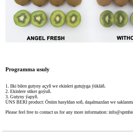
Programma usuly
1. Ilki bilen gutyny açyň we ekinleri gutujyga ýükläň.
2. Ekinlere stiker goýuň.
3. Gutyny ýapyň.
ÜNS BERI product: Önüm hasyldan soň, daşalmazdan we saklanmaz
Please feel free to contact us for any more information: info@spmb