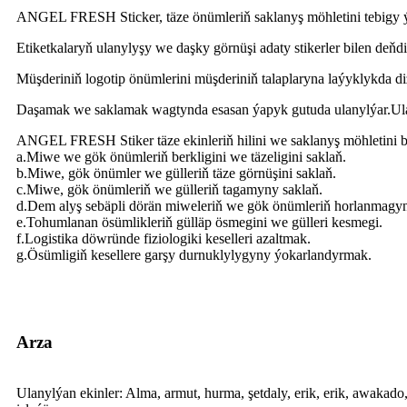
ANGEL FRESH Sticker, täze önümleriň saklanyş möhletini tebigy ýa
Etiketkalaryň ulanylyşy we daşky görnüşi adaty stikerler bilen deňd
Müşderiniň logotip önümlerini müşderiniň talaplaryna laýyklykda diz
Daşamak we saklamak wagtynda esasan ýapyk gutuda ulanylýar.Ulanma
ANGEL FRESH Stiker täze ekinleriň hilini we saklanyş möhletini
a.Miwe we gök önümleriň berkligini we täzeligini saklaň.
b.Miwe, gök önümler we gülleriň täze görnüşini saklaň.
c.Miwe, gök önümleriň we gülleriň tagamyny saklaň.
d.Dem alyş sebäpli dörän miweleriň we gök önümleriň horlanmagyn
e.Tohumlanan ösümlikleriň gülläp ösmegini we gülleri kesmegi.
f.Logistika döwründe fiziologiki keselleri azaltmak.
g.Ösümligiň kesellere garşy durnuklylygyny ýokarlandyrmak.
Arza
Ulanylýan ekinler: Alma, armut, hurma, şetdaly, erik, erik, awakado,