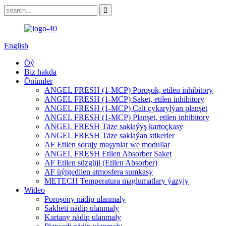
English
Öý
Biz hakda
Önümler
ANGEL FRESH (1-MCP) Poroşok, etilen inhibitory
ANGEL FRESH (1-MCP) Saket, etilen inhibitory
ANGEL FRESH (1-MCP) Çalt çykarylýan planşet
ANGEL FRESH (1-MCP) Planşet, etilen inhibitory
ANGEL FRESH Täze saklaýyş kartoçkasy
ANGEL FRESH Täze saklaýan stikerler
AF Etilen sorujy maşynlar we modullar
ANGEL FRESH Etilen Absorber Saket
AF Etilen süzgüji (Etilen Absorber)
AF üýtgedilen atmosfera sumkasy
METECH Temperatura maglumatlary ýazyjy
Wideo
Poroşony nädip ulanmaly
Sakheti nädip ulanmaly
Kartany nädip ulanmaly