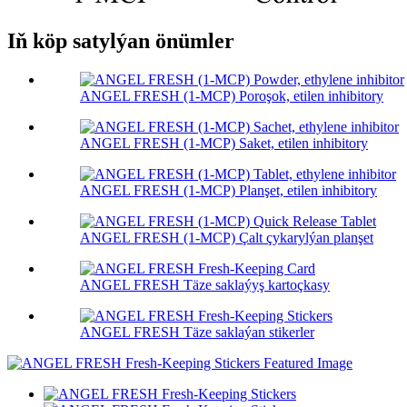
Iň köp satylýan önümler
ANGEL FRESH (1-MCP) Poroşok, etilen inhibitory
ANGEL FRESH (1-MCP) Saket, etilen inhibitory
ANGEL FRESH (1-MCP) Planşet, etilen inhibitory
ANGEL FRESH (1-MCP) Çalt çykarylýan planşet
ANGEL FRESH Täze saklaýyş kartoçkasy
ANGEL FRESH Täze saklaýan stikerler