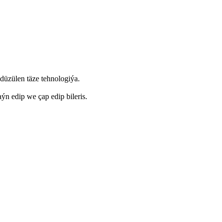
üzülen täze tehnologiýa.
ýn edip we çap edip bileris.