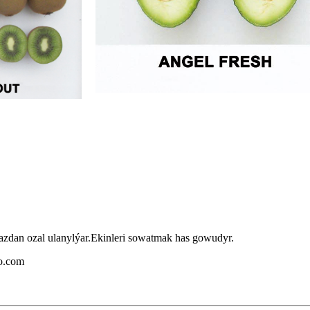
dan ozal ulanylýar.Ekinleri sowatmak has gowudyr.
io.com