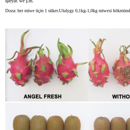
işleýär. we ş.m.
Doza: her miwe üçin 1 stiker.Ululygy 0,1kg-1,0kg miwesi hökmünde 