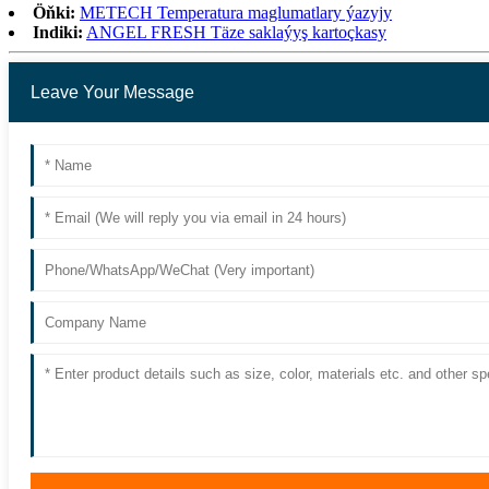
Öňki:
METECH Temperatura maglumatlary ýazyjy
Indiki:
ANGEL FRESH Täze saklaýyş kartoçkasy