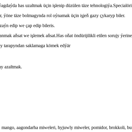
gdaýda has uzaltmak üçin işlenip düzülen täze tehnologiýa.Specialöri
ir, ýöne täze bolmagynda rol oýnamak üçin işjeň gazy çykaryp biler.
aýn edip we çap edip bileris.
k aňsat we işlemek aňsat.Has oňat öndürijilikli etilen sorujy ýerine
 by tarapyndan saklamaga kömek edýär
y azaltmak.
 mango, aagondarha miweleri, hyjuwly miweler, pomidor, brokkoli, burç, 