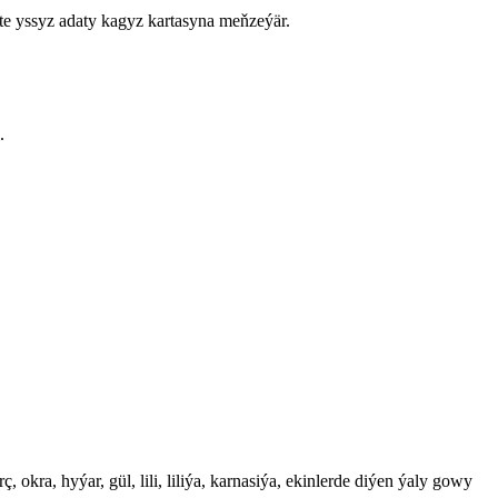
te yssyz adaty kagyz kartasyna meňzeýär.
.
okra, hyýar, gül, lili, liliýa, karnasiýa, ekinlerde diýen ýaly gowy