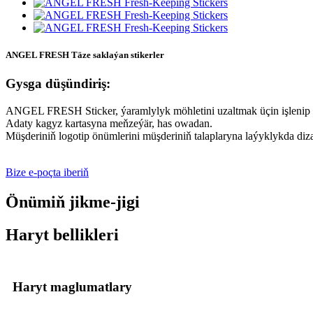
ANGEL FRESH Täze saklaýan stikerler
Gysga düşündiriş:
ANGEL FRESH Sticker, ýaramlylyk möhletini uzaltmak üçin işlenip d
Adaty kagyz kartasyna meňzeýär, has owadan.
Müşderiniň logotip önümlerini müşderiniň talaplaryna laýyklykda diza
Bize e-poçta iberiň
Önümiň jikme-jigi
Haryt bellikleri
Haryt maglumatlary